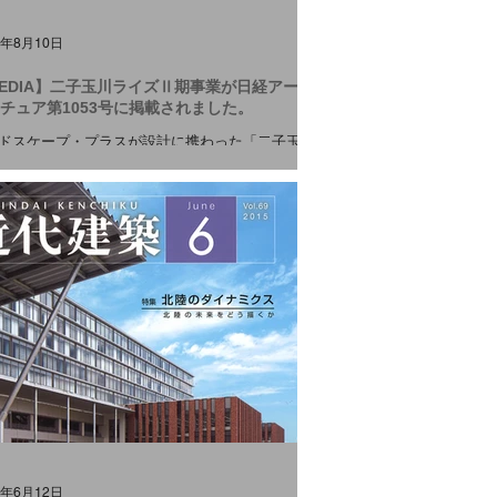
5年8月10日
EDIA】二子玉川ライズⅡ期事業が日経アーキ
チュア第1053号に掲載されました。
ドスケープ・プラスが設計に携わった「二子玉川
ズⅡ期事業」が 日経アーキテクチュア第1053号
載されました。 プロジェクトの詳細は こちら を
ご覧ください。 #MEDIA
5年6月12日