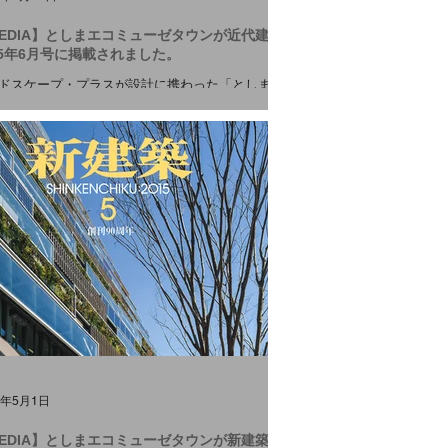
EDIA】としまエコミューゼタウンが近代建築
15年6月号に掲載されました。
ドスケープ・プラスが設計に携わった「としまエ
ューゼタウン」が 近代建築2015年6月号 に掲載さ
した。 プロジェクトの詳細は こちら をご覧くだ
さい。 #MEDIA
5年5月1日
EDIA】としまエコミューゼタウンが新建築