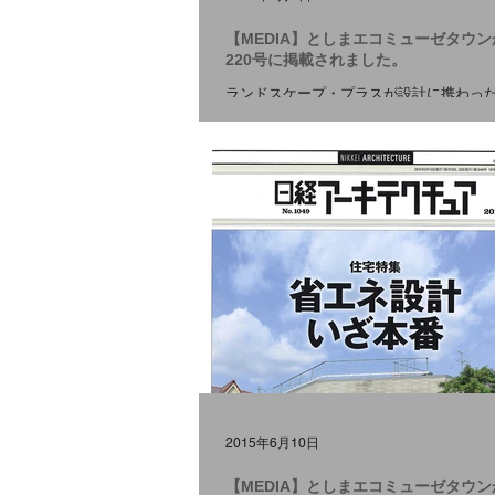
【MEDIA】としまエコミューゼタウン
220号に掲載されました。
ランドスケープ・プラスが設計に携わっ
コミューゼタウン」が 庭NIWA第220号 
した。 プロジェクトの詳細は こちら を
い。 #MEDIA
2015年6月10日
【MEDIA】としまエコミューゼタウ