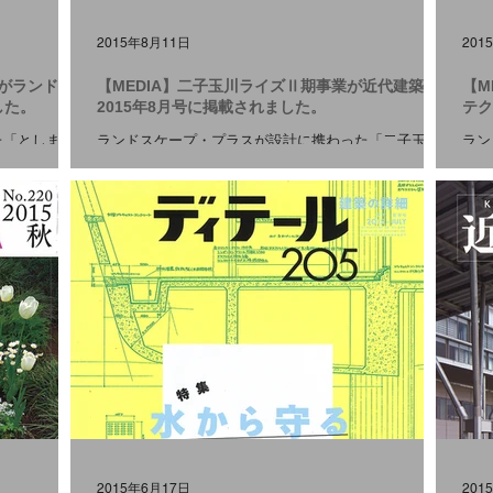
2015年8月11日
201
ンがランドス
【MEDIA】二子玉川ライズⅡ期事業が近代建築
【M
した。
2015年8月号に掲載されました。
テク
た「としまエ
ランドスケープ・プラスが設計に携わった「二子玉川
ラン
イン第104
ライズⅡ期事業」が 近代建築2015年8月号 に掲載され
ライ
細は こちら
ました。 プロジェクトの詳細は こちら をご覧くださ
に掲
い。 #MEDIA
2015年6月17日
201