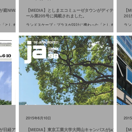
が庭NIWA第
【MEDIA】としまエコミューゼタウンがディティ
【M
ール第205号に掲載されました。
20
た「としまエ
ランドスケープ・プラスが設計に携わった「としまエ
ラン
に掲載されま
コミューゼタウン」が ディティール第205号 に掲載さ
コミ
ご覧くださ
れました。 プロジェクトの詳細は こちら をご覧くだ
れま
さい。 #MEDIA
2015年6月10日
201
ンが日経アー
【MEDIA】東京工業大学大岡山キャンパスがja第
【M