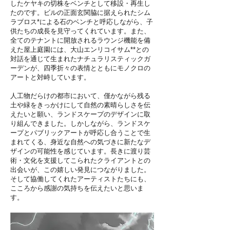
したケヤキの切株をベンチとして移設・再生し
たのです。ビルの正面玄関脇に据えられたシム
ラブロス*による石のベンチと呼応しながら、子
供たちの成長を見守ってくれています。また、
全てのテナントに開放されるラウンジ機能を備
えた屋上庭園には、大山エンリコイサム**との
対話を通じて生まれたナチュラリスティックガ
ーデンが、四季折々の表情とともにモノクロの
アートと対峙しています。
人工物だらけの都市において、僅かながら残る
土や緑をきっかけにして自然の素晴らしさを伝
えたいと願い、ランドスケープのデザインに取
り組んできました。しかしながら、ランドスケ
ープとパブリックアートが呼応し合うことで生
まれてくる、身近な自然への気づきに新たなデ
ザインの可能性を感じています。長きに渡り芸
術・文化を支援してこられたクライアントとの
出会いが、この嬉しい発見につながりました。
そして協働してくれたアーティストたちにも、
こころから感謝の気持ちを伝えたいと思いま
す。