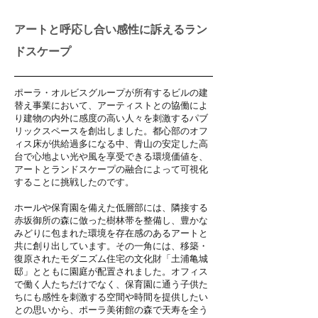
アートと呼応し合い感性に訴えるラン
ドスケープ
ポーラ・オルビスグループが所有するビルの建
替え事業において、アーティストとの協働によ
り建物の内外に感度の高い人々を刺激するパブ
リックスペースを創出しました。都心部のオフ
ィス床が供給過多になる中、青山の安定した高
台で心地よい光や風を享受できる環境価値を、
アートとランドスケープの融合によって可視化
することに挑戦したのです。
ホールや保育園を備えた低層部には、隣接する
赤坂御所の森に倣った樹林帯を整備し、豊かな
みどりに包まれた環境を存在感のあるアートと
共に創り出しています。その一角には、移築・
復原されたモダニズム住宅の文化財「土浦亀城
邸」とともに園庭が配置されました。オフィス
で働く人たちだけでなく、保育園に通う子供た
ちにも感性を刺激する空間や時間を提供したい
との思いから、ポーラ美術館の森で天寿を全う