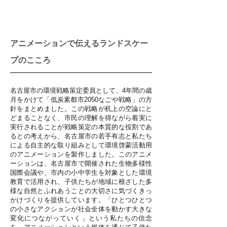
アニメーションで伝えるランドスケー
プのこころ
名古屋市の環境戦略策定委員として、4年間の歳
月をかけて「低炭素都市2050なごや戦略」の方
針をまとめました。この戦略が机上の空論にと
どまることなく、市民の理解を得ながら着実に
実行されることが戦略策定の本質的な役割であ
るとの考えから、名古屋市の若手有志と私たち
による自主的な取り組みとして環境啓蒙活動用
のアニメーションを製作しました。このアニメ
ーションは、名古屋市で開催された生物多様性
国際会議や、市内の小中学生を対象とした環境
教育で活用され、子供たちが地域に根ざした多
様な自然とふれあうことの大切さに気づくきっ
かけづくりを提供しています。「ひとつひとつ
の小さなアクションが社会全体を動かす大きな
変化につながっていく」という私たちの信念