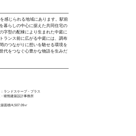
影を感じられる地域にあります。駅前
を暮らしの中心に据えた共同住宅の
の字型の配棟により生まれた中庭に
トランス前に広がる中庭には、調布
間のつながりに想いを馳せる環境を
世代をつなぐ心豊かな物語を生みだ
ン：ランドスケープ・プラス
猪熊建築設計事務所
計
面積/4,507.09㎡