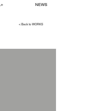
L+
NEWS
< Back to WORKS