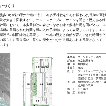
いづくり
徒歩10分程の甲州街道に近く、布多天神社を中心に賑わった往時の面
景が大きく変貌する中、ランドスケープのデザインを通じて歴史ある緑
計画において、布多天神社の森とつながる緑で敷地外周を囲い込み、ロ
場所の重層された時間を緑の入れ子構造によって表現しています。エン
岸段丘の斜面緑地を再現し、この地の歴史と自然が育んできた時間や空
の暮らしに寄り添い、悠久の歴史とつながる緑あふれる風景となって、
います。
事業名 ブランズシティ調布
所在地 東京都調布市
用 途 共同住宅
事業主 東急
設 計 ランドスケープデザイ
建築デザイン監修：成瀬・
建築設計監理：安宅設
規 模 敷地面積/9,920.49㎡ 建築
総戸数/305戸
施 工 不二建設
竣 工 2021年