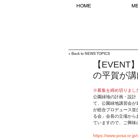
HOME
M
< Back to NEWS TOPICS
【EVEN
の平賀が講
※募集を締め切りまし
公園緑地の計画・設計
て、公園緑地講習会が1
が総合プロデュース並
る会」会長の立場から
ていますので、ご興味
https://www.posa.or.jp/