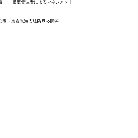
営 　－指定管理者によるマネジメント
公園・東京臨海広域防災公園等