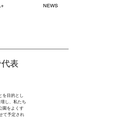
L+
NEWS
で代表
とを目的とし
登壇し、私たち
公園をよくす
せて予定され