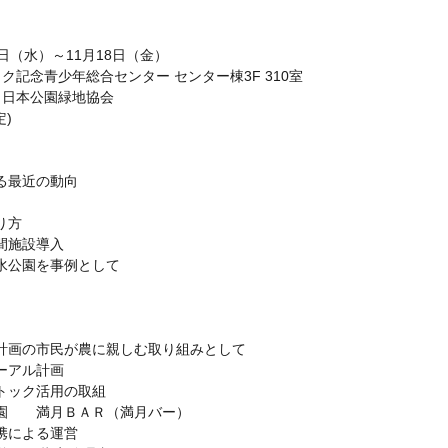
16日（水）～11月18日（金）
ク記念青少年総合センター センター棟3F 310室
　日本公園緑地協会
定)
る最近の動向
り方
間施設導入
水公園を事例として
計画の市民が農に親しむ取り組みとして
ーアル計画
トック活用の取組
園　　満月ＢＡＲ（満月バー）
携による運営