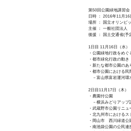
第50回公園緑地講習会
日時 ： 2016年11月
場所 ： 国立オリンピッ
主催 ： 一般社団法人
後援 ： 国土交通省(予
1日目 11月16日（水）
・公園緑地行政をめぐ
・都市緑化行政の動き
・新たな都市公園のあ
・都市公園における民
　－富山県富岩運河環
2日目11月17日（木）
・農園付公園
　－横浜みどりアップ
・武蔵野市公園リニュ
・北九州市におけるス
・岡山市　西川緑道公
・南池袋公園の公民連