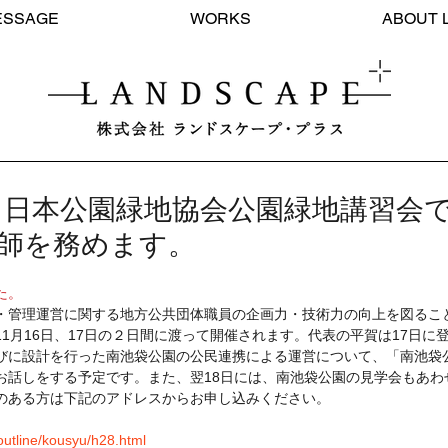
ESSAGE
WORKS
ABOUT 
T】日本公園緑地協会公園緑地講習会
師を務めます。
た。
・管理運営に関する地方公共団体職員の企画力・技術力の向上を図るこ
1月16日、17日の２日間に渡って開催されます。代表の平賀は17日に
びに設計を行った南池袋公園の公民連携による運営について、「南池袋
お話しをする予定です。また、翌18日には、南池袋公園の見学会もあわ
のある方は下記のアドレスからお申し込みください。
outline/kousyu/h28.html