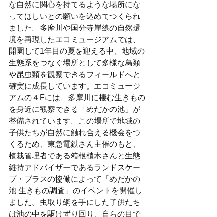
な自然に関心を持てるような場所にな
ってほしいとの願いを込めてつくられ
ました。多摩川や国分寺崖線の自然環
境を再現したエコミュージアムでは、
開園して1年目の夏を迎える中、地域の
生態系をつなぐ場所として多様な鳥類
や昆虫類を観察できるフィールドへと
確実に成長しています。エコミュージ
アムの４Fには、多摩川に棲む生きもの
を身近に観察できる「めだかの池」が
整備されています。この場所で地域の
子供たちが自然に触れ合える機会をつ
くるため、東急電鉄さん主催のもと、
植栽管理者である箱根植木さんと生態
維持アドバイザーであるランドスケー
プ・プラスの協働によって「めだかの
池 生きもの調査」のイベントを開催し
ました。虫取り網を手にした子供たち
は池の中を駆けずり回り、自らの目で